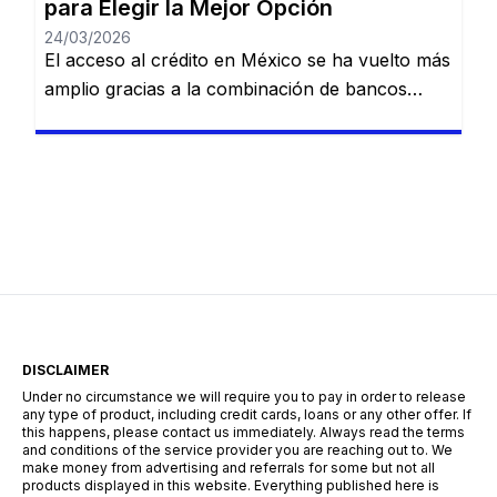
para Elegir la Mejor Opción
24/03/2026
El acceso al crédito en México se ha vuelto más
amplio gracias a la combinación de bancos
tradicionales y nuevas soluciones digitales.
Actualmente, existen alternativas para distintos
perfiles, desde personas con ingresos estables
hasta quienes buscan financiamiento rápido
para resolver imprevistos. Conocer cómo
funciona este sistema es clave para tomar
decisiones responsables. ¿Qué tipos de […]
DISCLAIMER
Under no circumstance we will require you to pay in order to release
any type of product, including credit cards, loans or any other offer. If
this happens, please contact us immediately. Always read the terms
and conditions of the service provider you are reaching out to. We
make money from advertising and referrals for some but not all
products displayed in this website. Everything published here is