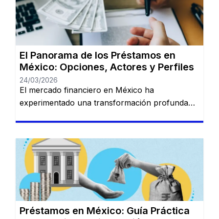
redirigido a otro sitio web. HolaDinero se
presenta como una plataforma de préstamos
en línea […]
El Panorama de los Préstamos en
México: Opciones, Actores y Perfiles
24/03/2026
El mercado financiero en México ha
experimentado una transformación profunda
en los últimos años. La convivencia entre la
banca tradicional de gran escala y las nuevas
plataformas digitales (Fintech) ha creado un
ecosistema donde prácticamente cualquier perfil
de usuario puede encontrar una solución de
financiamiento, siempre que comprenda las
reglas del juego crediticio local. 1. […]
Préstamos en México: Guía Práctica