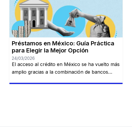
plataformas digitales (Fintech) ha creado un
ecosistema donde prácticamente cualquier perfil
de usuario puede encontrar una solución de
financiamiento, siempre que comprenda las
reglas del juego crediticio local. 1. […]
Préstamos en México: Guía Práctica
para Elegir la Mejor Opción
24/03/2026
El acceso al crédito en México se ha vuelto más
amplio gracias a la combinación de bancos
tradicionales y nuevas soluciones digitales.
Actualmente, existen alternativas para distintos
perfiles, desde personas con ingresos estables
hasta quienes buscan financiamiento rápido
para resolver imprevistos. Conocer cómo
funciona este sistema es clave para tomar
decisiones responsables. ¿Qué tipos de […]