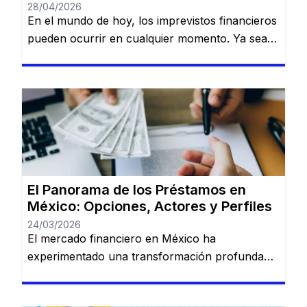
28/04/2026
En el mundo de hoy, los imprevistos financieros
pueden ocurrir en cualquier momento. Ya sea
que necesites dinero para cubrir una
emergencia, pagar una deuda o realizar una
inversión importante, contar con una opción
confiable de financiamiento es esencial. Serás
redirigido a otro sitio web. HolaDinero se
presenta como una plataforma de préstamos
en línea […]
El Panorama de los Préstamos en
México: Opciones, Actores y Perfiles
24/03/2026
El mercado financiero en México ha
experimentado una transformación profunda
en los últimos años. La convivencia entre la
banca tradicional de gran escala y las nuevas