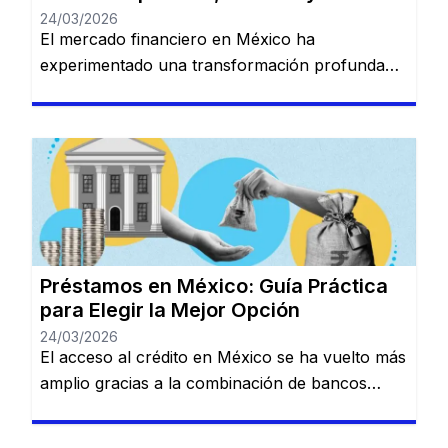
24/03/2026
El mercado financiero en México ha
experimentado una transformación profunda
en los últimos años. La convivencia entre la
banca tradicional de gran escala y las nuevas
plataformas digitales (Fintech) ha creado un
ecosistema donde prácticamente cualquier perfil
de usuario puede encontrar una solución de
financiamiento, siempre que comprenda las
reglas del juego crediticio local. 1. […]
Préstamos en México: Guía Práctica
para Elegir la Mejor Opción
24/03/2026
El acceso al crédito en México se ha vuelto más
amplio gracias a la combinación de bancos
tradicionales y nuevas soluciones digitales.
Actualmente, existen alternativas para distintos