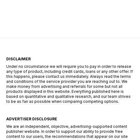
perfiles, desde personas con ingresos estables
hasta quienes buscan financiamiento rápido
para resolver imprevistos. Conocer cómo
funciona este sistema es clave para tomar
decisiones responsables. ¿Qué tipos de […]
DISCLAIMER
Under no circumstance we will require you to pay in order to release
any type of product, including credit cards, loans or any other offer. If
this happens, please contact us immediately. Always read the terms
and conditions of the service provider you are reaching out to. We
make money from advertising and referrals for some but not all
products displayed in this website. Everything published here is
based on quantitative and qualitative research, and our team strives
to be as fair as possible when comparing competing options.
ADVERTISER DISCLOSURE
We are an independent, objective, advertising-supported content
publisher website. In order to support our ability to provide free
content to our users, the recommendations that appear on our site