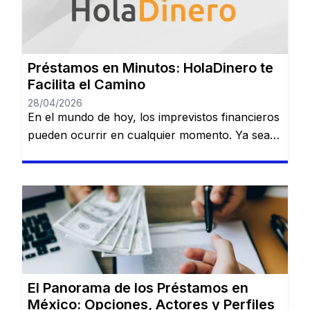
Préstamos en Minutos: HolaDinero te
Facilita el Camino
28/04/2026
En el mundo de hoy, los imprevistos financieros
pueden ocurrir en cualquier momento. Ya sea
que necesites dinero para cubrir una
emergencia, pagar una deuda o realizar una
inversión importante, contar con una opción
confiable de financiamiento es esencial. Serás
redirigido a otro sitio web. HolaDinero se
presenta como una plataforma de préstamos
en línea […]
El Panorama de los Préstamos en
México: Opciones, Actores y Perfiles