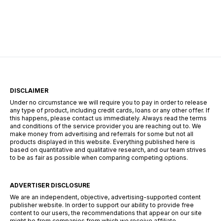
perfiles, desde personas con ingresos estables
hasta quienes buscan financiamiento rápido
para resolver imprevistos. Conocer cómo
funciona este sistema es clave para tomar
decisiones responsables. ¿Qué tipos de […]
DISCLAIMER
Under no circumstance we will require you to pay in order to release
any type of product, including credit cards, loans or any other offer. If
this happens, please contact us immediately. Always read the terms
and conditions of the service provider you are reaching out to. We
make money from advertising and referrals for some but not all
products displayed in this website. Everything published here is
based on quantitative and qualitative research, and our team strives
to be as fair as possible when comparing competing options.
ADVERTISER DISCLOSURE
We are an independent, objective, advertising-supported content
publisher website. In order to support our ability to provide free
content to our users, the recommendations that appear on our site
might be from companies from which we receive affiliate