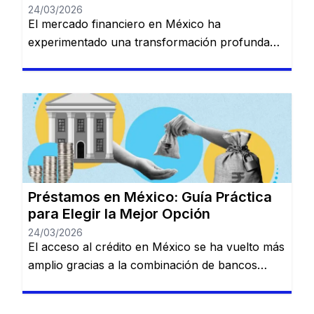
24/03/2026
El mercado financiero en México ha
experimentado una transformación profunda
en los últimos años. La convivencia entre la
banca tradicional de gran escala y las nuevas
plataformas digitales (Fintech) ha creado un
ecosistema donde prácticamente cualquier perfil
de usuario puede encontrar una solución de
financiamiento, siempre que comprenda las
reglas del juego crediticio local. 1. […]
Préstamos en México: Guía Práctica
para Elegir la Mejor Opción
24/03/2026
El acceso al crédito en México se ha vuelto más
amplio gracias a la combinación de bancos
tradicionales y nuevas soluciones digitales.
Actualmente, existen alternativas para distintos