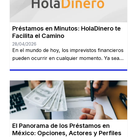
Préstamos en Minutos: HolaDinero te
Facilita el Camino
28/04/2026
En el mundo de hoy, los imprevistos financieros
pueden ocurrir en cualquier momento. Ya sea
que necesites dinero para cubrir una
emergencia, pagar una deuda o realizar una
inversión importante, contar con una opción
confiable de financiamiento es esencial. Serás
redirigido a otro sitio web. HolaDinero se
presenta como una plataforma de préstamos
en línea […]
El Panorama de los Préstamos en
México: Opciones, Actores y Perfiles