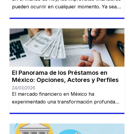
pueden ocurrir en cualquier momento. Ya sea
que necesites dinero para cubrir una
emergencia, pagar una deuda o realizar una
inversión importante, contar con una opción
confiable de financiamiento es esencial. Serás
redirigido a otro sitio web. HolaDinero se
presenta como una plataforma de préstamos
en línea […]
El Panorama de los Préstamos en
México: Opciones, Actores y Perfiles
24/03/2026
El mercado financiero en México ha
experimentado una transformación profunda
en los últimos años. La convivencia entre la
banca tradicional de gran escala y las nuevas
plataformas digitales (Fintech) ha creado un
ecosistema donde prácticamente cualquier perfil