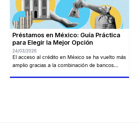
de usuario puede encontrar una solución de
financiamiento, siempre que comprenda las
reglas del juego crediticio local. 1. […]
Préstamos en México: Guía Práctica
para Elegir la Mejor Opción
24/03/2026
El acceso al crédito en México se ha vuelto más
amplio gracias a la combinación de bancos
tradicionales y nuevas soluciones digitales.
Actualmente, existen alternativas para distintos
perfiles, desde personas con ingresos estables
hasta quienes buscan financiamiento rápido
para resolver imprevistos. Conocer cómo
funciona este sistema es clave para tomar
decisiones responsables. ¿Qué tipos de […]