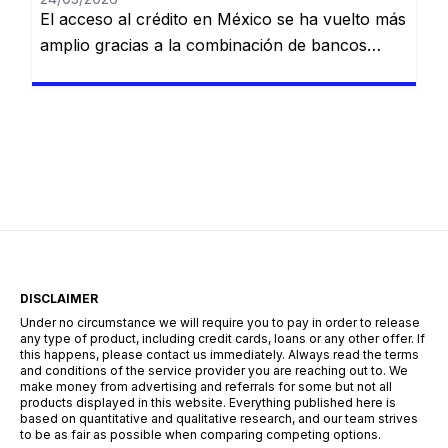
El acceso al crédito en México se ha vuelto más
amplio gracias a la combinación de bancos
tradicionales y nuevas soluciones digitales.
Actualmente, existen alternativas para distintos
perfiles, desde personas con ingresos estables
hasta quienes buscan financiamiento rápido
para resolver imprevistos. Conocer cómo
funciona este sistema es clave para tomar
decisiones responsables. ¿Qué tipos de […]
DISCLAIMER
Under no circumstance we will require you to pay in order to release
any type of product, including credit cards, loans or any other offer. If
this happens, please contact us immediately. Always read the terms
and conditions of the service provider you are reaching out to. We
make money from advertising and referrals for some but not all
products displayed in this website. Everything published here is
based on quantitative and qualitative research, and our team strives
to be as fair as possible when comparing competing options.