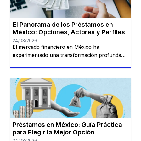
presenta como una plataforma de préstamos
en línea […]
El Panorama de los Préstamos en
México: Opciones, Actores y Perfiles
24/03/2026
El mercado financiero en México ha
experimentado una transformación profunda
en los últimos años. La convivencia entre la
banca tradicional de gran escala y las nuevas
plataformas digitales (Fintech) ha creado un
ecosistema donde prácticamente cualquier perfil
de usuario puede encontrar una solución de
financiamiento, siempre que comprenda las
reglas del juego crediticio local. 1. […]
Préstamos en México: Guía Práctica
para Elegir la Mejor Opción
24/03/2026