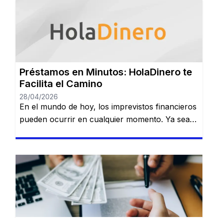
Préstamos en Minutos: HolaDinero te
Facilita el Camino
28/04/2026
En el mundo de hoy, los imprevistos financieros
pueden ocurrir en cualquier momento. Ya sea
que necesites dinero para cubrir una
emergencia, pagar una deuda o realizar una
inversión importante, contar con una opción
confiable de financiamiento es esencial. Serás
redirigido a otro sitio web. HolaDinero se
presenta como una plataforma de préstamos
en línea […]