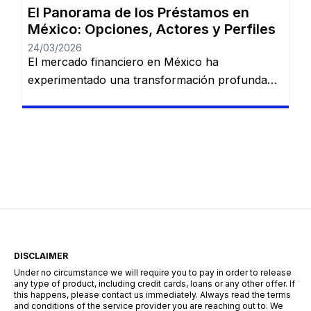
El Panorama de los Préstamos en
México: Opciones, Actores y Perfiles
24/03/2026
El mercado financiero en México ha
experimentado una transformación profunda
en los últimos años. La convivencia entre la
banca tradicional de gran escala y las nuevas
plataformas digitales (Fintech) ha creado un
ecosistema donde prácticamente cualquier perfil
de usuario puede encontrar una solución de
financiamiento, siempre que comprenda las
reglas del juego crediticio local. 1. […]
DISCLAIMER
Under no circumstance we will require you to pay in order to release
any type of product, including credit cards, loans or any other offer. If
this happens, please contact us immediately. Always read the terms
and conditions of the service provider you are reaching out to. We