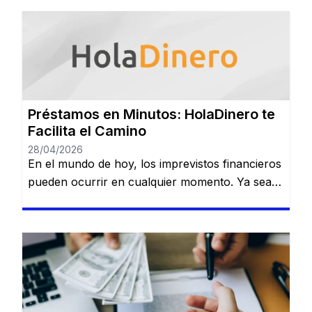
Préstamos en Minutos: HolaDinero te
Facilita el Camino
28/04/2026
En el mundo de hoy, los imprevistos financieros
pueden ocurrir en cualquier momento. Ya sea
que necesites dinero para cubrir una
emergencia, pagar una deuda o realizar una
inversión importante, contar con una opción
confiable de financiamiento es esencial. Serás
redirigido a otro sitio web. HolaDinero se
presenta como una plataforma de préstamos
en línea […]