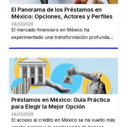
El Panorama de los Préstamos en
México: Opciones, Actores y Perfiles
24/03/2026
El mercado financiero en México ha
experimentado una transformación profunda
en los últimos años. La convivencia entre la
banca tradicional de gran escala y las nuevas
plataformas digitales (Fintech) ha creado un
ecosistema donde prácticamente cualquier perfil
de usuario puede encontrar una solución de
financiamiento, siempre que comprenda las
reglas del juego crediticio local. 1. […]
Préstamos en México: Guía Práctica
para Elegir la Mejor Opción
24/03/2026
El acceso al crédito en México se ha vuelto más