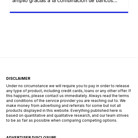
amplio gracias a la combinación de bancos
tradicionales y nuevas soluciones digitales.
Actualmente, existen alternativas para distintos
perfiles, desde personas con ingresos estables
hasta quienes buscan financiamiento rápido
para resolver imprevistos. Conocer cómo
funciona este sistema es clave para tomar
decisiones responsables. ¿Qué tipos de […]
DISCLAIMER
Under no circumstance we will require you to pay in order to release
any type of product, including credit cards, loans or any other offer. If
this happens, please contact us immediately. Always read the terms
and conditions of the service provider you are reaching out to. We
make money from advertising and referrals for some but not all
products displayed in this website. Everything published here is
based on quantitative and qualitative research, and our team strives
to be as fair as possible when comparing competing options.
ADVERTISER DISCLOSURE