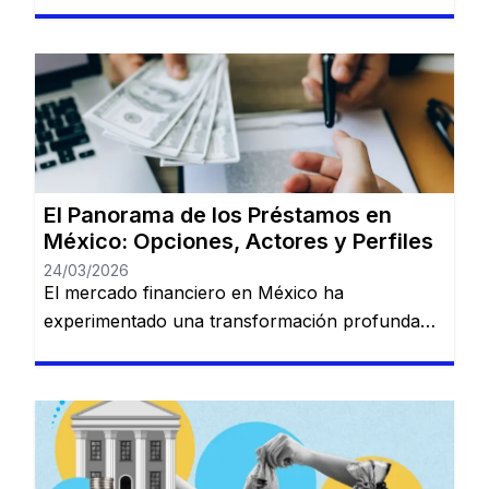
que necesites dinero para cubrir una
emergencia, pagar una deuda o realizar una
inversión importante, contar con una opción
confiable de financiamiento es esencial. Serás
redirigido a otro sitio web. HolaDinero se
presenta como una plataforma de préstamos
en línea […]
El Panorama de los Préstamos en
México: Opciones, Actores y Perfiles
24/03/2026
El mercado financiero en México ha
experimentado una transformación profunda
en los últimos años. La convivencia entre la
banca tradicional de gran escala y las nuevas
plataformas digitales (Fintech) ha creado un
ecosistema donde prácticamente cualquier perfil
de usuario puede encontrar una solución de