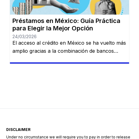
financiamiento, siempre que comprenda las
reglas del juego crediticio local. 1. […]
Préstamos en México: Guía Práctica
para Elegir la Mejor Opción
24/03/2026
El acceso al crédito en México se ha vuelto más
amplio gracias a la combinación de bancos
tradicionales y nuevas soluciones digitales.
Actualmente, existen alternativas para distintos
perfiles, desde personas con ingresos estables
hasta quienes buscan financiamiento rápido
para resolver imprevistos. Conocer cómo
funciona este sistema es clave para tomar
decisiones responsables. ¿Qué tipos de […]
DISCLAIMER
Under no circumstance we will require you to pay in order to release